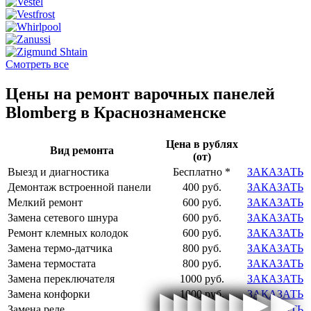
Смотреть все
Цены на ремонт варочных панелей
Blomberg в Краснознаменске
Цена в рублях
Вид ремонта
(от)
Выезд и диагностика
Бесплатно *
ЗАКАЗАТЬ
Демонтаж встроенной панели
400 руб.
ЗАКАЗАТЬ
Мелкий ремонт
600 руб.
ЗАКАЗАТЬ
Замена сетевого шнура
600 руб.
ЗАКАЗАТЬ
Ремонт клемных колодок
600 руб.
ЗАКАЗАТЬ
Замена термо-датчика
800 руб.
ЗАКАЗАТЬ
Замена термостата
800 руб.
ЗАКАЗАТЬ
Замена переключателя
1000 руб.
ЗАКАЗАТЬ
▶
▶
▶
▶
▶
▶
▶
▶
▶
▶
▶
▶
▶
▶
▶
▶
Замена конфорки
1000 руб.
ЗАКАЗАТЬ
Замена реле
1000 руб.
ЗАКАЗАТЬ