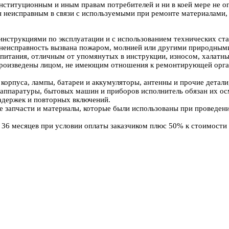
нституционным и иным правам потребителей и ни в коей мере не ог
нан неисправным в связи с используемыми при ремонте материалам
инструкциями по эксплуатации и с использованием технических ста
ли неисправность вызвана пожаром, молнией или другими природны
 питания, отличным от упомянутых в инструкции, износом, халатн
 произведены лицом, не имеющим отношения к ремонтирующей орга
и корпуса, лампы, батареи и аккумуляторы, антенны и прочие детал
аппаратуры, бытовых машин и приборов исполнитель обязан их ос
задержек и повторных включений.
же запчасти и материалы, которые были использованы при проведени
 36 месяцев при условии оплаты заказчиком плюс 50% к стоимости