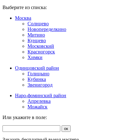
Выберите из списка:
Москва
Солнцево
Новопеределкино
Митино
Кунцево
Московский
Красногорск
Химки
Одинцовский район
Голицыно
Кубинка
Звенигород
Наро-фоминский район
Апрелевка
Можайск
Или укажите в поле:
ок
Заказать бесплатный выезд мастера