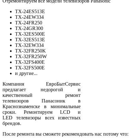
Отремонтируем все модели телевизоров Panasonic
TX-24ES513E
TX-24EW334
TX-24FR250
TX-24GR300
TX-32ES500E
TX-32ES513E
TX-32EW334
TX-32FR250K
TX-32FR250W
TX-32FS400E
TX-32FS500E
и другие...
Компания ЕвроБытСервис
предлагает недорогой и
качественный ремонт
телевизоров Панасоник в
Краснознаменске в минимальные
сроки. Ремонтируем LCD и
LED телевизоры всех известных
брендов.
После ремонта вы сможете рекомендовать нас потому что: