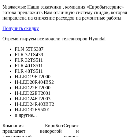
Уважаемые Наши заказчики , компания «Евробытсервис»
готова предложить Вам отличную систему скидок, которая
направлена на снижение расходов на ремонтные работы.
Получить скидку
Отремонтируем все модели телевизоров Hyundai
FLN 55TS387
FLR 32TS439
FLR 32TS511
FLR 40TS511
FLR 48TS511
H-LED19ET2000
H-LED20R404BS2
H-LED22ET2000
H-LED22ET2001
H-LED24ET2003
H-LED24R403BT2
H-LED32ES5001
и другие...
Компания ЕвроБытСервис
предлагает недорогой и
качественный ремонт