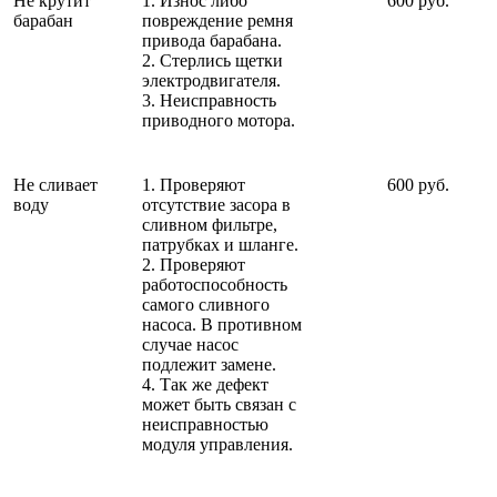
Не крутит
1. Износ либо
600 руб.
барабан
повреждение ремня
привода барабана.
2. Стерлись щетки
электродвигателя.
3. Неисправность
приводного мотора.
Не сливает
1. Проверяют
600 руб.
воду
отсутствие засора в
сливном фильтре,
патрубках и шланге.
2. Проверяют
работоспособность
самого сливного
насоса. В противном
случае насос
подлежит замене.
4. Так же дефект
может быть связан с
неисправностью
модуля управления.