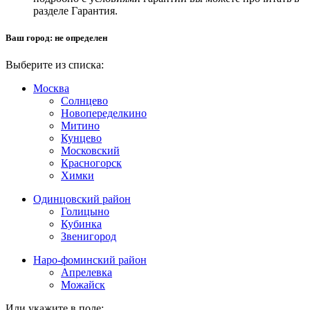
разделе Гарантия.
Ваш город:
не определен
Выберите из списка:
Москва
Солнцево
Новопеределкино
Митино
Кунцево
Московский
Красногорск
Химки
Одинцовский район
Голицыно
Кубинка
Звенигород
Наро-фоминский район
Апрелевка
Можайск
Или укажите в поле: