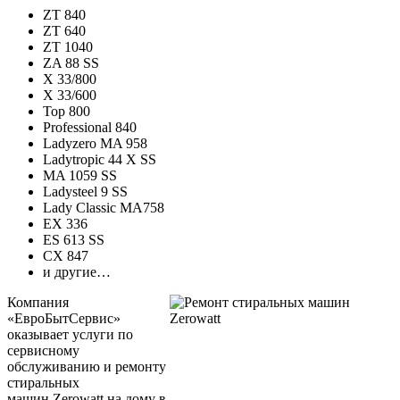
ZT 840
ZT 640
ZT 1040
ZA 88 SS
X 33/800
X 33/600
Top 800
Professional 840
Ladyzero MA 958
Ladytropic 44 X SS
MA 1059 SS
Ladysteel 9 SS
Lady Classic MA758
EX 336
ES 613 SS
CX 847
и другие…
Компания
«ЕвроБытСервис»
оказывает услуги по
сервисному
обслуживанию и ремонту
стиральных
машин Zerowatt на дому в