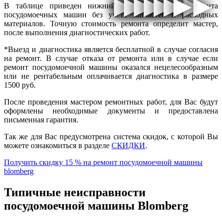
▶
▶
▶
▶
▶
▶
▶
▶
▶
▶
▶
▶
▶
▶
▶
▶
В таблице приведен нижний порог стоимости ремонта
посудомоечных машин без учета запчастей и расходных
материалов. Точную стоимость ремонта определит мастер,
после выполнения диагностических работ.
*Выезд и диагностика является бесплатной в случае согласия
на ремонт. В случае отказа от ремонта или в случае если
ремонт посудомоечной машины оказался нецелесообразным
или не рентабельным оплачивается диагностика в размере
1500 руб.
После проведения мастером ремонтных работ, для Вас будут
оформлены необходимые документы и предоставлена
письменная гарантия.
Так же для Вас предусмотрена система скидок, с которой Вы
можете ознакомиться в разделе
СКИДКИ
.
Получить скидку 15 % на ремонт посудомоечной машины
blomberg
Типичные неисправности
посудомоечной машины Blomberg