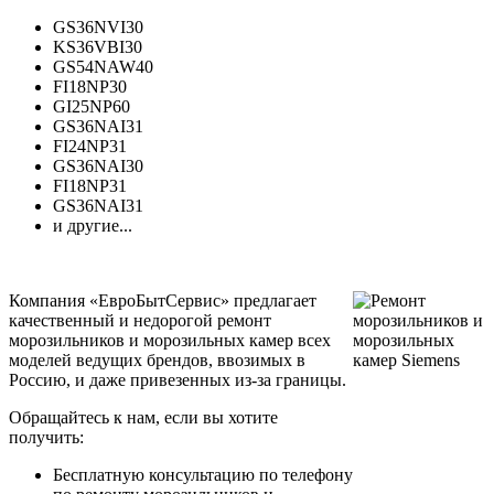
GS36NVI30
KS36VBI30
GS54NAW40
FI18NP30
GI25NP60
GS36NAI31
FI24NP31
GS36NAI30
FI18NP31
GS36NAI31
и другие...
Компания «ЕвроБытСервис» предлагает
качественный и недорогой ремонт
морозильников и морозильных камер всех
моделей ведущих брендов, ввозимых в
Россию, и даже привезенных из-за границы.
Обращайтесь к нам, если вы хотите
получить:
Бесплатную консультацию по телефону