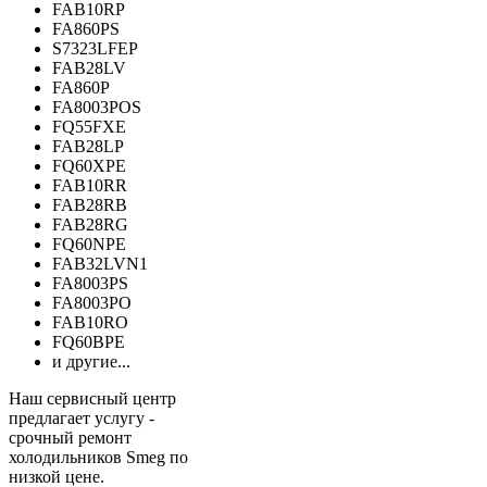
FAB10RP
FA860PS
S7323LFEP
FAB28LV
FA860P
FA8003POS
FQ55FXE
FAB28LP
FQ60XPE
FAB10RR
FAB28RB
FAB28RG
FQ60NPE
FAB32LVN1
FA8003PS
FA8003PO
FAB10RO
FQ60BPE
и другие...
Наш сервисный центр
предлагает услугу -
срочный ремонт
холодильников Smeg по
низкой цене.