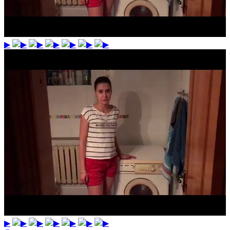
▶
▶
▶
▶
▶
▶
▶
▶
▶
▶
▶
▶
▶
▶