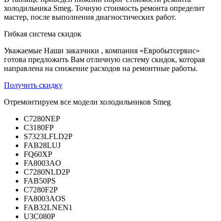
холодильника Smeg. Точную стоимость ремонта определит
мастер, после выполнения диагностических работ.
Гибкая система скидок
Уважаемые Наши заказчики , компания «Евробытсервис»
готова предложить Вам отличную систему скидок, которая
направлена на снижение расходов на ремонтные работы.
Получить скидку
Отремонтируем все модели холодильников Smeg
C7280NEP
C3180FP
S7323LFLD2P
FAB28LUJ
FQ60XP
FA8003AO
C7280NLD2P
FAB50PS
C7280F2P
FA8003AOS
FAB32LNEN1
U3C080P