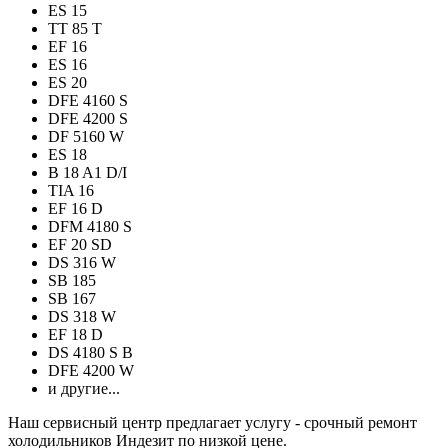
ES 15
TT 85 T
EF 16
ES 16
ES 20
DFE 4160 S
DFE 4200 S
DF 5160 W
ES 18
B 18 A1 D/I
TIA 16
EF 16 D
DFM 4180 S
EF 20 SD
DS 316 W
SB 185
SB 167
DS 318 W
EF 18 D
DS 4180 S B
DFE 4200 W
и другие...
Наш сервисный центр предлагает услугу - срочный ремонт
холодильников Индезит по низкой цене.