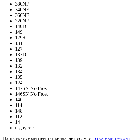
380NF
340NF
360NF
320NF
149D
149
129S
131
127
133D
139
132
134
135
124
147SN No Frost
146SN No Frost
146
114
148
112
14
и другие...
Наш сервисный центр предлагает услугу -
срочный ремонт