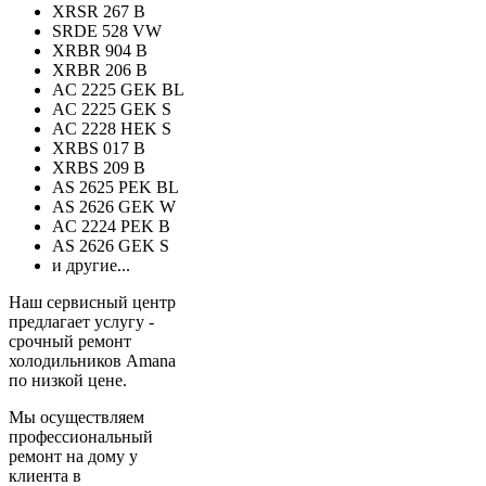
XRSR 267 B
SRDE 528 VW
XRBR 904 B
XRBR 206 B
AC 2225 GEK BL
AC 2225 GEK S
AC 2228 HEK S
XRBS 017 B
XRBS 209 B
AS 2625 PEK BL
AS 2626 GEK W
AC 2224 PEK B
AS 2626 GEK S
и другие...
Наш сервисный центр
предлагает услугу -
срочный ремонт
холодильников Amana
по низкой цене.
Мы осуществляем
профессиональный
ремонт на дому у
клиента в