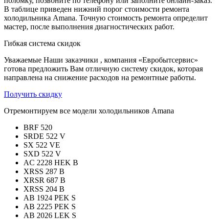
поломку, позвоните по телефону или заполните онлайн-заказ.
В таблице приведен нижний порог стоимости ремонта
холодильника Amana. Точную стоимость ремонта определит
мастер, после выполнения диагностических работ.
Гибкая система скидок
Уважаемые Наши заказчики , компания «Евробытсервис»
готова предложить Вам отличную систему скидок, которая
направлена на снижение расходов на ремонтные работы.
Получить скидку
Отремонтируем все модели холодильников Amana
BRF 520
SRDE 522 V
SX 522 VE
SXD 522 V
AC 2228 HEK B
XRSS 287 B
XRSR 687 B
XRSS 204 B
AB 1924 PEK S
AB 2225 PEK S
AB 2026 LEK S